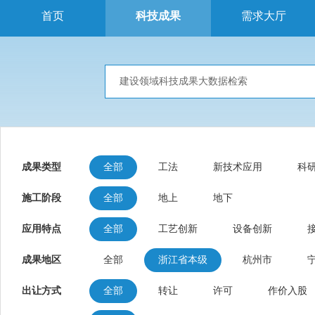
首页
科技成果
需求大厅
成果类型
全部
工法
新技术应用
科
施工阶段
全部
地上
地下
应用特点
全部
工艺创新
设备创新
成果地区
全部
浙江省本级
杭州市
出让方式
全部
转让
许可
作价入股