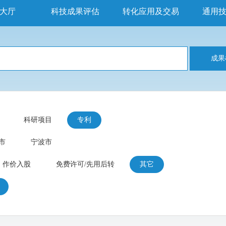
大厅
科技成果评估
转化应用及交易
通用
成果
科研项目
专利
市
宁波市
作价入股
免费许可/先用后转
其它