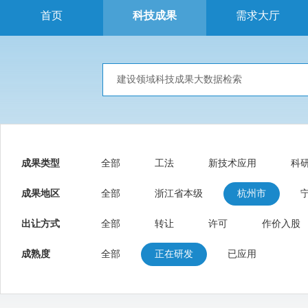
首页
科技成果
需求大厅
成果类型
全部
工法
新技术应用
科
成果地区
全部
浙江省本级
杭州市
出让方式
全部
转让
许可
作价入股
成熟度
全部
正在研发
已应用