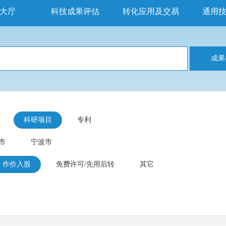
大厅
科技成果评估
转化应用及交易
通用
成果
科研项目
专利
市
宁波市
作价入股
免费许可/先用后转
其它