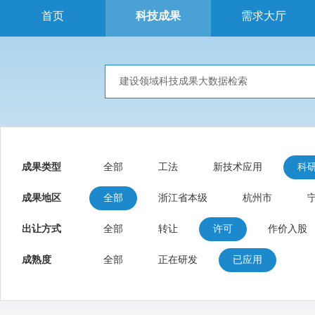
首页
科技成果
需求大厅
成果类型
全部
工法
新技术应用
科
成果地区
全部
浙江省本级
杭州市
出让方式
全部
转让
许可
作价入股
成熟度
全部
正在研发
已应用