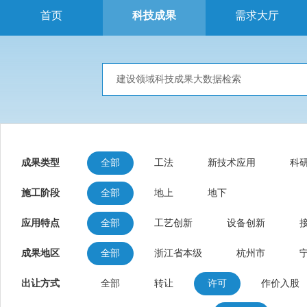
首页
科技成果
需求大厅
成果类型
全部
工法
新技术应用
科
施工阶段
全部
地上
地下
应用特点
全部
工艺创新
设备创新
成果地区
全部
浙江省本级
杭州市
出让方式
全部
转让
许可
作价入股