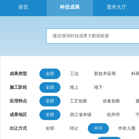
首页
科技成果
需求大厅
成果类型
全部
工法
新技术应用
科
施工阶段
全部
地上
地下
应用特点
全部
工艺创新
设备创新
成果地区
全部
浙江省本级
杭州市
出让方式
全部
转让
许可
作价入股