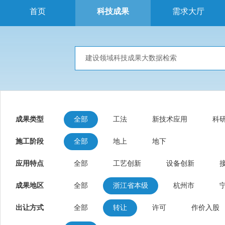
首页
科技成果
需求大厅
成果类型
全部
工法
新技术应用
科
施工阶段
全部
地上
地下
应用特点
全部
工艺创新
设备创新
成果地区
全部
浙江省本级
杭州市
出让方式
全部
转让
许可
作价入股