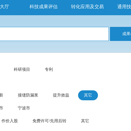
大厅
科技成果评估
转化应用及交易
通用
成果
科研项目
专利
新
接缝防漏浆
提升效益
其它
市
宁波市
作价入股
免费许可/先用后转
其它