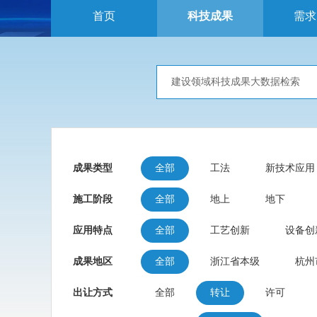
首页
科技成果
需求
成果类型
全部
工法
新技术应用
施工阶段
全部
地上
地下
应用特点
全部
工艺创新
设备创
成果地区
全部
浙江省本级
杭州
出让方式
全部
转让
许可